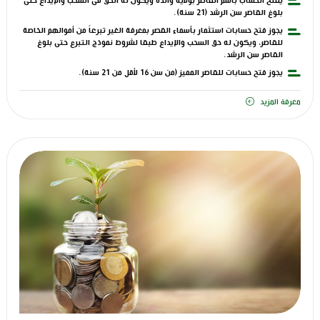
يفتح الحساب باسم القاصر بولاية والده ويكون له الحق فى السحب والإيداع حتى
بلوغ القاصر سن الرشد (21 سنة).
يجوز فتح حسابات استثمار بأسماء القصر بمعرفة الغير تبرعاً من أموالهم الخاصة
للقاصر، ويكون له حق السحب والإيداع طبقا لشروط نموذج التبرع حتى بلوغ
القاصر سن الرشد.
يجوز فتح حسابات للقاصر المميز (من سن 16 لأقل من 21 سنة).
معرفة المزيد