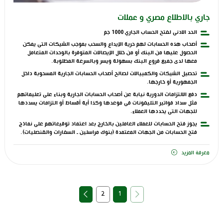
جاري بالاطلاع مصري و عملات
الحد الادنى لفتح الحساب الجاري 1000 جم
أصحاب هذه الحسابات لهم حرية الإيداع والسحب بموجب الشيكات التى يمكن
الحصول عليها من البنك أو من خلال الإيصالات المتوفرة بالوحدات المتعامل
معها لدى جميع فروع البنك بسهولة ويسر وبالسرعة المطلوبة.
تحصيل الشيكات والكمبيالات لصالح أصحاب الحسابات الجارية المسحوبة داخل
الجمهورية أو خارجها.
دفع الالتزامات الدورية نيابة عن أصحاب الحسابات الجارية وبناء على تعليماتهم
مثل سداد فواتير التليفونات فى موعدها وكذا أية أقساط أو التزامات يسددها
للجهات التى يحددها العملاء.
يجوز فتح الحسابات للعملاء العاملين بالخارج بعد اعتماد توقيعاتهم على نماذج
فتح الحسابات من الجهات المعتمدة (بنوك مراسلين ـ السفارات والقنصليات).
معرفة المزيد
2
1