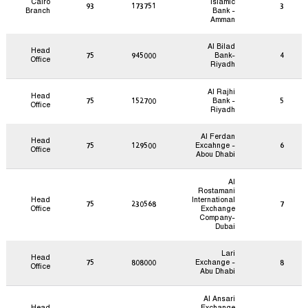
Cairo
Islamic
93
173751
3
Branch
Bank -
Amman
Al Bilad
Head
75
945000
Bank-
4
Office
Riyadh
Al Rajhi
Head
75
152700
Bank -
5
Office
Riyadh
Al Ferdan
Head
75
129500
Excahnge -
6
Office
Abou Dhabi
Al
Rostamani
Head
International
75
230568
7
Office
Exchange
Company-
Dubai
Lari
Head
75
808000
Exchange -
8
Office
Abu Dhabi
Al Ansari
Head
Exchange