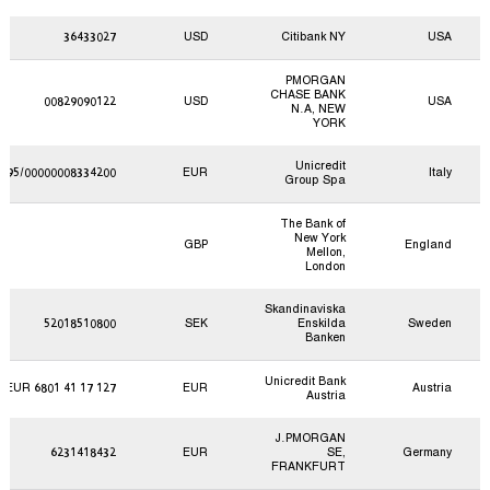
36433027
USD
Citibank NY
USA
PMORGAN
CHASE BANK
00829090122
USD
USA
N.A, NEW
YORK
Unicredit
0995/00000008334200
EUR
Italy
Group Spa
The Bank of
New York
GBP
England
Mellon,
London
Skandinaviska
52018510800
SEK
Enskilda
Sweden
Banken
Unicredit Bank
127 17 41 6801 EUR
EUR
Austria
Austria
J.PMORGAN
6231418432
EUR
SE,
Germany
FRANKFURT