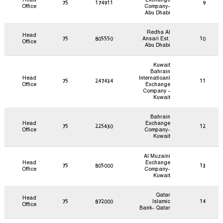
75
174911
9
Office
Company-
Abu Dhabi
Redha Al
Head
75
805550
Ansari Est.
10
Office
Abu Dhabi
Kuwait
Bahrain
Head
Internatioanl
75
247434
11
Office
Exchange
Company -
Kuwait
Bahrain
Head
Exchange
75
225630
12
Office
Company-
Kuwait
Al Muzaini
Head
Exchange
75
805000
13
Office
Company-
Kuwait
Qatar
Head
75
872000
Islamic
14
Office
Bank- Qatar