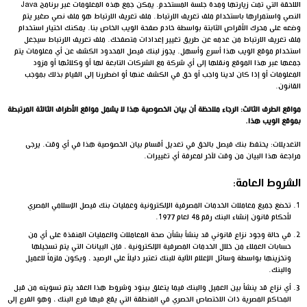
اللاحقة التي تمت زيارتها ومدة جلسة المستخدم. يمكن جمع هذه المعلومات عبر برنامج Java
النصي واستمرارها باستخدام ملف تعريف الارتباط. ملف تعريف الارتباط هو ملف نصي صغير يتم
وضعه على محرك الأقراص الثابتة بواسطة خادم صفحة الويب الخاص بنا. يمكنك اختيار استخدام
ملف تعريف الارتباط من عدمه عن طريق تغيير إعدادات متصفحك. ملف تعريف الارتباط سيجعل
استخدام موقع الويب هذا أسرع وأسهل. يجوز لبنك فيصل المحدود الكشف عن أي معلومات يتم
جمعها عبر هذا الموقع ونقلها إلى أي شركة مع الشركات التابعة لها أو وكلائها أو مزود
المعلومات أو إذا كان لدينا واجب أو حق في الكشف عنها أو اضطررنا إلى القيام بذلك بموجب
القانون.
مواقع الطرف الثالث: الرجاء ملاحظة أن بيان الخصوصية هذا لا يشمل مواقع الأطراف الثالثة المرتبطة
بموقع الويب هذا.
التعديلات: يحتفظ بنك فيصل بالحق في تعديل أقسام بيان الخصوصية هذا في أي وقت. يرجى
مراجعة هذا البيان من وقت لآخر لمعرفة أي تغييرات.
الشروط العامة:
تخضع جميع معاملات الخدمات المصرفية الإلكترونية وعمليات بنك فيصل الإسلامي المصري
لأحكام قانون إنشاء البنك رقم 48 لعام 1977.
في حالة وجود نزاع قانوني قد ينشأ بشأن صحة المعاملات والعمليات المنفذة على أي من
حسابات العملاء من خلال الخدمات المصرفية الإلكترونية ، فإن البيانات التي يتم تسجيلها
وتخزينها بواسطة وسائل الإعلام الآلية للبنك تعتبر دليلاً على الرصيد ، ويكون ملزماً للعميل
والبنك.
أي نزاع قد ينشأ بين العميل والبنك فيما يتعلق ببنود وشروط هذا العقد يتم تسويته من قبل
المحاكم المصرية ذات الاختصاص الحصري في المنطقة التي يقع فيها فرع البنك ، وهو الفرع إلى