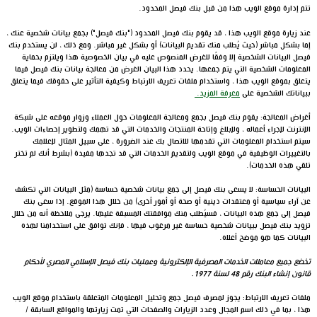
تتم إدارة موقع الويب هذا من قبل بنك فيصل المحدود.
عند زيارة موقع الويب هذا ، قد يقوم بنك فيصل المحدود ("بنك فيصل") بجمع بيانات شخصية عنك ،
إما بشكل مباشر (حيث يُطلب منك تقديم البيانات) أو بشكل غير مباشر. ومع ذلك ، لن يستخدم بنك
فيصل البيانات الشخصية إلا وفقًا للغرض المنصوص عليه في بيان الخصوصية هذا ويلتزم بحماية
المعلومات الشخصية التي يتم جمعها. يحدد هذا البيان الغرض من معالجة بيانات بنك فيصل فيما
يتعلق بموقع الويب هذا ، واستخدام ملفات تعريف الارتباط وكيفية التأثير على حقوقك فيما يتعلق
ببياناتك الشخصية على
معرفة المزيد.
أغراض المعالجة: يقوم بنك فيصل بجمع ومعالجة المعلومات حول العملاء وزوار موقعه على شبكة
الإنترنت لإجراء أعماله ، ولإبلاغ وإتاحة المنتجات والخدمات التي قد تهمك ولتطوير إحصاءات الويب.
سيتم استخدام المعلومات التي تقدمها للاتصال بك عند الضرورة ، على سبيل المثال لإعلامك
بالتغييرات الوظيفية في موقع الويب ولتقديم الخدمات التي قد تجدها مفيدة (بشرط أنك لم تختر
تلقي هذه الخدمات).
البيانات الحساسة: لا يسعى بنك فيصل إلى جمع بيانات شخصية حساسة (مثل البيانات التي تكشف
عن آراء سياسية أو معتقدات دينية أو صحة أو أمور أخرى) من خلال هذا الموقع. إذا سعى بنك
فيصل إلى جمع هذه البيانات ، فسيُطلب منك موافقتك المسبقة عليها. يرجى ملاحظة أنه من خلال
تزويد بنك فيصل ببيانات شخصية حساسة غير مرغوب فيها ، فإنك توافق على استخدامنا لهذه
البيانات كما هو موضح أعلاه.
تخضع جميع معاملات الخدمات المصرفية الإلكترونية وعمليات بنك فيصل الإسلامي المصري لأحكام
قانون إنشاء البنك رقم 48 لسنة 1977.
ملفات تعريف الارتباط: يجوز لمصرف فيصل جمع وتحليل المعلومات المتعلقة باستخدام موقع الويب
هذا ، بما في ذلك اسم المجال وعدد الزيارات والصفحات التي تمت زيارتها والمواقع السابقة /