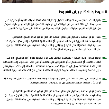
الشروط والأحكام بيان الشروط
يلتزم البنك بضمان سرية معلومات العميل وعدم الكشف عنها لأطراف داخلية أو خارجية غير
مصرح بها. في حالة الإفصاح عن البيانات إلى أي طرف ثالث من قبل البنك أو أي طرف مفوض
من قبل البنك للقيام بعملياته ، يكون البنك مسؤولاً عن الحفاظ على سرية بيانات العميل.
ضمان توفر الخدمة باستمرار على مدار الساعة من خلال توفير خدمة النسخ الاحتياطي
والاسترداد عند الضرورة في حالات الطوارئ أو حالات القوة القاهرة ، والتي تكون خارجة عن
سيطرة البنك المعقولة مثل الحرائق والزلازل والاضطرابات المدنية. في هذه الحالة ، يتعين
على البنك إخطار عملائه بأي وسيلة اتصال متاحة.
توفير خدمة "مركز الاتصال" لمساعدة العملاء على مدار الساعة طوال أيام الأسبوع للرد على
(طلبات العملاء أو الاستفسارات أو الاعتراض على معاملة أو غير ذلك . سيكون وقت الاستجابة
لمثل هذه المشكلات يصل إلى 15 يومًا حسب طبيعة المشكلة. بالإضافة إلى ذلك ، سيتم نشر
دليل الخدمة وتقديمه للعملاء لمعرفة كيفية الاستفادة المثلى من الخدمات المصرفية المتاحة.
يحق للبنك في بعض الحالات التي تكون مطلوبة لحماية مصلحة العميل - لتعليق الخدمة كليًا
أو جزئيًا ، وإخطار العميل بالتعليق عن طريق وسائل الاتصال المتاحة.
ضمان توفر الخدمة باستمرار على مدار الساعة من خلال توفير خدمة النسخ الاحتياطي
والاسترداد عند الضرورة في حالات الطوارئ أو حالات القوة القاهرة ، والتي تكون خارجة عن
سيطرة البنك المعقولة مثل الحرائق والزلازل والاضطرابات المدنية. في هذه الحالة ، يتعين
على البنك إخطار عملائه بأي وسيلة اتصال متاحة.