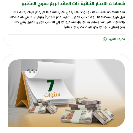
شهادات الادخار الثلاثية ذات العائد الربع سنوي المتغيير
مدة الشهادة ثلاثة سنوات و تجدد تلقائياً في نهاية المدة ما لم يخطر البنك بخلاف ذلك
قبل تاريخ إستحقاقها ، وعند طلب العميل كتابة (عدم التجديد) يقوم البنك في هذه الحالة
بإلغائها تلقائيا عند إنتهاء مدتها وإضافة قيمتها إلي الحساب الجاري للعميل وفي حالة
منح إئتمان بضمانها يحق للبنك تجديدها تلقائياً .
معرفة المزيد