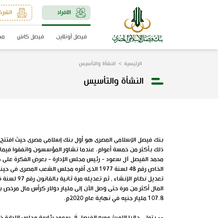
الافراد
الشرك
فيصل أونلاين
فيصل كاش
مد
الرئيسية
النشأة والتأسيس
النشأة والتأسيس
ذلك بأكثر من خمسة أعوام، عندما تشاور المؤسسون واتفقوا فيما ب
محمد الفيصل آل سعود - رئيس مجلس الإدارة - بعرض الفكرة على ك
107.8 مليار جنيه في نهاية عام 2020م.
-- يتولى حاليا الامير/ عمرو الفيصل اَل سعود رئاسة مجلس الادارة خ