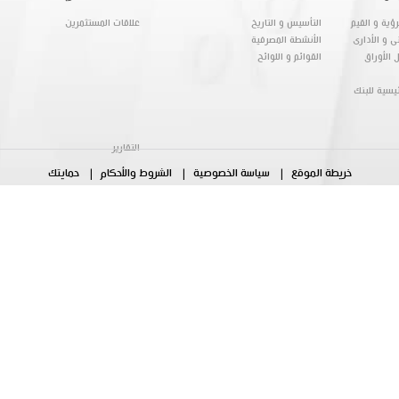
ؤية و القيم
التأسيس و التاريخ
علاقات المستثمرين
ى و الأدارى
الأنشطة المصرفية
 الأوراق
القوائم و اللوائح
ئيسية للبنك
التقارير
خريطة الموقع
سياسة الخصوصية
الشروط والأحكام
حمايتك
تهمنا
خدمات امناء الاستثمار
العلاقة بين البنك والعملاء