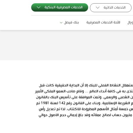
الخدمات المصرفية البنكية
الخدمات الذاتية
يال
لائحة الخدمات المصرفية
بنك فيصل
اً واستقبل عملاؤه فى 1979/7/5م ، وبالرغم من أن هذا التاريخ يُمثل استهلال النشاط الفعلى للبنك إلا أن البداية الحقيقية كانت قبل
 به فى كافة أنحاء العالم ... وقام صاحب السمو الملكى الأمير
ين الشعبى والرسمى، وتمت الموافقة على تأسيس البنك بالقانون
الخاص رقم 48 لسنة 1977 الذى أقره مجلس الشعب المصرى فى حينه - كمؤسسة اقتصادية واجتماعية تأخذ شكل شركة مساهمة مصرية وتعمل وفقاً لأحكام الشريعة الإسلامية، وبناء على القانون رقم 142 لسنة 1981 تم
المبالغ المكتتب فيها عند التأسيس خمسة أمثال الأسهم المطروحة للاكتتاب، لذا تم تعديل رأس
المال أكثر من مرة حتى وصل الآن إلى مليار دولار كرأس مال مرخص به مقابل506.2 مليون دولار كرأس مال مصدر ومدفوع بالكامل، كما يدير البنك حوالي 1.7 مليون حساب لصالح عملائه وقد بلغ إجمالي حجم الاصول حوالي