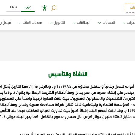
عربى
ENG
ات
خرات
الحسابات
البطاقات
التمويل
معدلات العائد
فيصل رو
النشأة والتأسيس
بنك فيصل الإسلامى المصرى هو أول بنك إسلامى مصرى حيث افتتح أبوابه للعمل رسمي
ينهم على إنشاء مصرف فى مصر يعمل وفقاً لأحكام الشريعة الإسلامية يكون نموذجاً يحتذى
ثير من الشخصيات والمسئولين المصريين، حيث لاقت الفكرة ترحيباً واسعاً على المستوي
تعديل نظام الإنشاء , ثم تعديله مرة ثانية بالقانون رقم 97 لسنة 1996م. وقد لاقت أسهم البنك إقبالاً كبيراً حيث تجاوزت 
لفاً للمغفور له بإذن الله صاحب السمو الملكي الامير/ محمد الفيصل اَل سعود.