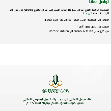
تواصل معانا
يمكنكم مراسلة الفرع الخاص بكم عبر البريد الإلكتروني الخاص بالفرع والموضح من خلال هذا
الرابط قـائـمـة
فـروعـنـا
.
للمزيد من الاستفسار يرجى الاتصال بنا من خلال هذه الأرقام:
للعملاء من داخل مصر: 19851
من خارج مصر: 0020221283100 الي 0020221283200
بنك فيصل الاسلامي المصري .. رائد العمل المصرفي الاسلامي ..
تأسس بموجب القانون الخاص رقم 48 لسنة 1977م