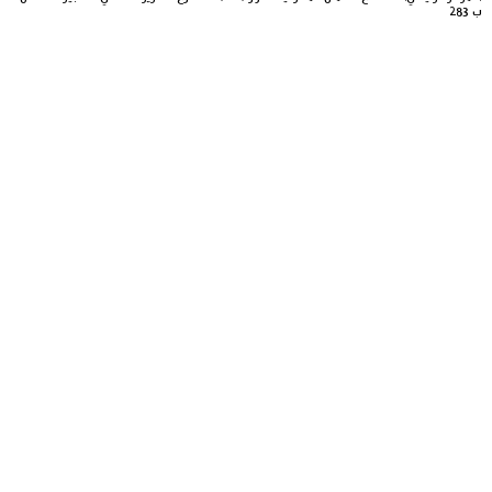
ب 283