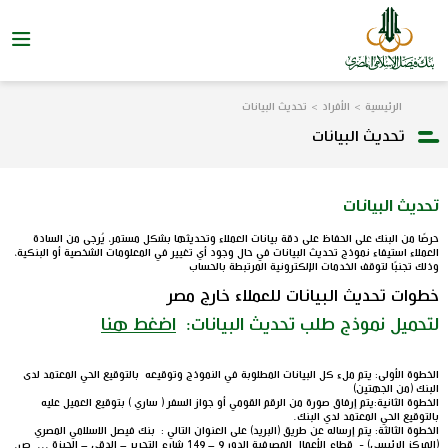
الرئيسية
الأفراد
تحديث البيانات
تحديث البيانات
تحديث البيانات
حرصًا من البنك على الحفاظ على دقة بيانات العملاء وتحديثها بشكل مستمر، يُرجى من السادة
العملاء استيفاء نموذج تحديث البيانات في حال وجود أي تغيير في المعلومات الشخصية أو البنكية،
وذلك تجنبًا لتوقف الخدمات الإلكترونية المرتبطة بالحساب
خطوات تحديث البيانات للعملاء خارج مصر
لتحميل نموذج طلب تحديث البيانات:
اضغط هنا
الخطوة الأولى: يتم ملء كل البيانات المطلوبة في النموذج وتوقيعه بالتوقيع الحي المعتمد لدى
البنك (من الجهتين)
الخطوة الثانية:يتم إرفاق صورة من الرقم القومي أو جواز السفر ( ساري ) بتوقيع العميل عليه
بالتوقيع الحي المعتمد لدي البنك.
الخطوة الثالثة: يتم إرساله عن طريق (البريد) على العنوان التالي : بنك فيصل الاسلامي المصري
(المركز الرئيسي) - قطاع الأعمال المصرفية الدور 9 – 149 شارع التحرير – الدقي – الجيزة ... ص.