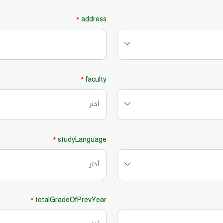
address
*
faculty
*
أختر
studyLanguage
*
أختر
totalGradeOfPrevYear
*