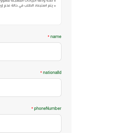
• صحة ودقة البيانات المسجلة مسؤولي
• يتم استبعاد الطلب في حالة عدم إرف
name
*
nationalId
*
phoneNumber
*