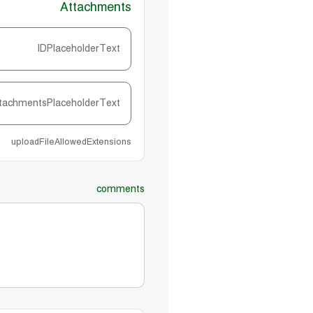
Attachments
IDPlaceholderText
tachmentsPlaceholderText
uploadFileAllowedExtensions
comments