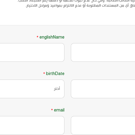
ة الطالب/الطالبة، وفي حال عدم ثبوت صحتها أو دقتها يتم استبعاد الطلب.
اق أي من المستندات المطلوبة أو عدم الالتزام بمواعيد ومراحل الاختيار.
englishName
*
birthDate
*
email
*