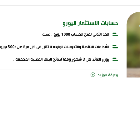
حسابات الاستثمار اليورو
الحد الأدنى لفتح الحساب 1000 يورو . تست
الأيداعات النقدية والتحويلات الوارده لا تقل فى كل مرة عن (500 يورو) وذلك بشرط الا يقل رصيد الحسابات عن البند السابق.
يوزع العائد كل 3 شهور وفقاً لنتائج البنك الفعلية المحققة .
يمنح معدل عائد سنوى يتناسب مع معدلات تشغيل اليورو فى الأسواق ال
معرفة المزيد