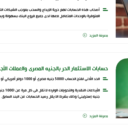
أصحاب هذه الحسابات لهم حرية الإيداع والسحب بموجب الشيكات التى
المتوفرة بالوحدات المتعامل معها لدى جميع فروع البنك بسهولة ويس
تحصيل الشيكات والكمبيالات لصالح أصحاب الحسابات الجارية المسحوب
معرفة المزيد
دفع الالتزامات الدورية نيابة عن أصحاب الحسابات الجارية وبناء على
أية أقساط أو التزامات يسددها للجهات التى يحددها العملاء.
يجوز فتح الحسابات للعملاء العاملين بالخارج بعد اعتماد توقيعاتهم 
مراسلين ـ السفارات والقنصليات).
حسابات الاستثمار الحر بالجنيه المصرى والعملات الأج
الحد الأدنى لفتح الحساب (5000 جنيه مصري أو 1000 دولار أمريكي أو 5000 ريال سعودي أو1000 جنيه إسترليني).
جنيه إسترليني) وذلك بشرط الا يقل رصيد الحسابات عن البند السابق.
معرفة المزيد