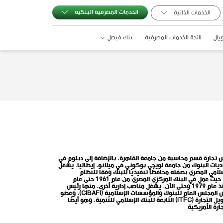
الخدمات المصرفية البنكية
الخدمات الذاتية
يال
لائحة الخدمات المصرفية
بنك فيصل
 تجارة قسم محاسبة من جامعة القاهرة، بالإضافة إلى دبلوم في
يات البنوك من جامعة لويجي بوكوني في ميلانو، إيطاليا. يشغل
امي المصري بصفته محافظًا تنفيذيًا للبنك
وفقا للنظام
. يمتلك خبرات علمية واسعة، حيث عمل في البنك المركزي المصري من عام 1961 حتى عام
1979، ثم في بنك فيصل الإسلامي المصري منذ عام 1979 وحتى الآن. يشغل مناصب إدارية أخرى، منها رئيس
 المجلس العام للبنوك والمؤسسات الإسلامية
(CIBAFI)
، وعضو
يل التجارة
(ITFC)
التابعة للبنك الإسلامي للتنمية، وهو أيضًا
رة الأمريكية