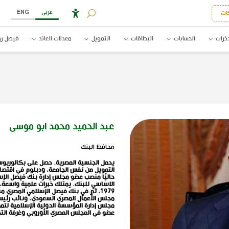
عربى
ENG
ات
خرات
الحسابات
البطاقات
التمويل
معدلات العائد
فيصل رو
عبد الحميد محمد ابو موسى
محافظ البنك
يحمل الجنسية المصرية. حصل على بكالوريوس
التمويل من نفس الجامعة، ودبلوم في اقتصاد
حاليًا منصب عضو مجلس إدارة بنك فيصل الإسل
الاساسي للبنك
مجلس الأعمال المصري السعودي، ونائب رئيس
مجلس إدارة المؤسسة الدولية الإسلامية لتمو
عضو في المجلس المصري الأوروبي وغرفة التجا