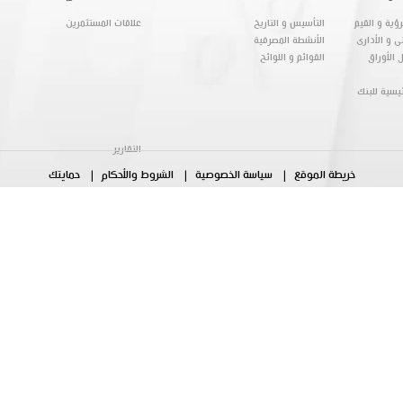
ؤية و القيم
التأسيس و التاريخ
علاقات المستثمرين
ى و الأدارى
الأنشطة المصرفية
 الأوراق
القوائم و اللوائح
ئيسية للبنك
التقارير
خريطة الموقع
سياسة الخصوصية
الشروط والأحكام
حمايتك
تهمنا
خدمات امناء الاستثمار
العلاقة بين البنك والعملاء