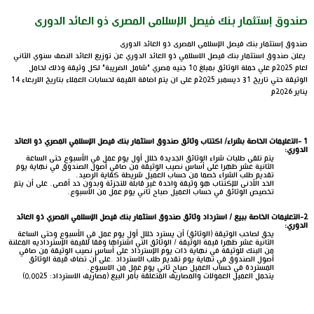
صندوق إستثمار بنك فيصل الإسلامى المصرى ذو العائد الدورى
صندوق إستثمار بنك فيصل الإسلامى المصرى ذو العائد الدورى
يعلن صندوق استثمار بنك فيصل الاسلامي ذو العائد الدوري عن توزيع العائد النصف سنوي الثاني
لعام 2025م علي حملة الوثائق بمبلغ 10 جنيه مصري "شامل الضريبة" لكل وثيقة وذلك لحامل
الوثيقة حتي تاريخ 31 ديسمبر 2025م على ان يتم اضافة القيمة لحسابات العملاء بتاريخ الاربعاء 14
يناير 2026م
1 -
التعليمات الخاصة بشراء/ اكتتاب
وثائق
صندوق استثمار بنك فيصل الإسلامي المصري ذو العائد
الدوري:
يتم تلقى طلبات شراء الوثائق الجديدة خلال أول يوم عمل في الأسبوع حتى الساعة
الثانية عشر ظهرا على أساس نصيب الوثيقة من صافي أصول الصندوق في نهاية يوم
تقديم طلب الشراء خصما من حساب العميل شريطة كفاية الرصيد.
الحد الأدنى للإكتتاب هو وثيقة واحدة غير قابلة للتجزئة وبدون حد أقصى. على أن يتم
تخصيص الوثائق في حساب العميل صباح ثاني يوم عمل من الأسبوع.
2-
التعليمات الخاصة ببيع / استرداد وثائق صندوق استثمار بنك فيصل الإسلامي المصري ذو العائد
الدوري:
يحق لصاحب الوثيقة (الوثائق) أن يسترد خلال أول يوم عمل في الأسبوع وحتى الساعة
الثانية عشر ظهرا قيمة الوثيقة
/
الوثائق التي اشتراها وفقا للقيمة الإسترداديه المعلنة
من البنك للوثيقة في نهاية ذات يوم الإسترداد على أساس نصيب الوثيقة من صافي
أصول الصندوق في نهاية يوم تقديم طلب الاسترداد
.
على أن تضاف قيمة الوثائق
المستردة في حساب العميل صباح ثاني يوم عمل من الاسبوع
.
يتحمل العميل العمولات والمصاريف المتعلقة بأمر البيع (مصاريف الاسترداد: 0,0025)