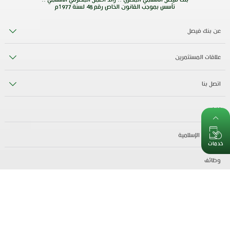
تأسس بموجب القانون الخاص رقم 48 لسنة 1977م
عن بنك فيصل
علاقات المستثمرين
اتصل بنا
اخبار
الصيرفة الإسلامية
خدمات
وظائف
جميع الحقوق محفوظة بنك فيصل الاسلامي المصري 2024©
خريطة الموقع
سياسة الخصوصية
الشروط والأحكام
حمايتك تهمنا