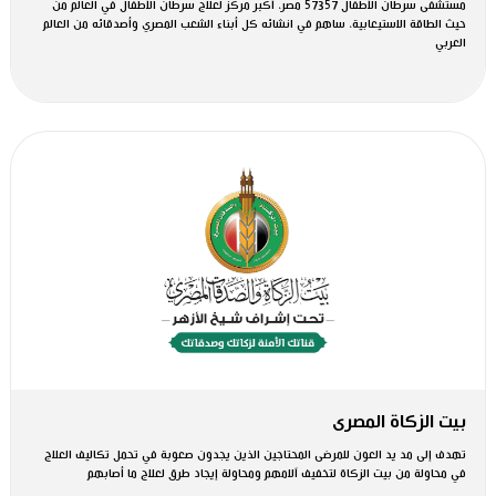
مستشفى سرطان الأطفال 57357 مصر، أكبر مركز لعلاج سرطان الأطفال في العالم من
حيث الطاقة الاستيعابية، ساهم في انشائه كل أبناء الشعب المصري وأصدقائه من العالم
العربي
بيت الزكاة المصرى
تهدف إلى مد يد العون للمرضى المحتاجين الذين يجدون صعوبة في تحمل تكاليف العلاج
في محاولة من بيت الزكاة لتخفيف آلامهم ومحاولة إيجاد طرق لعلاج ما أصابهم