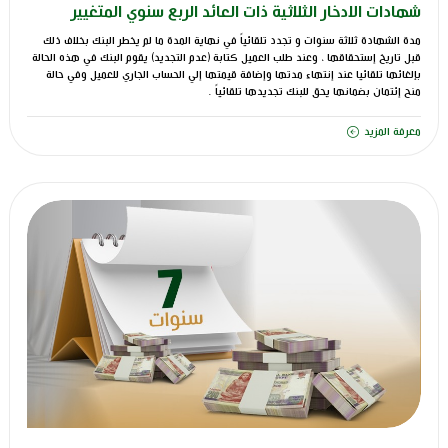
شهادات الادخار الثلاثية ذات العائد الربع سنوي المتغيير
مدة الشهادة ثلاثة سنوات و تجدد تلقائياً في نهاية المدة ما لم يخطر البنك بخلاف ذلك
قبل تاريخ إستحقاقها ، وعند طلب العميل كتابة (عدم التجديد) يقوم البنك في هذه الحالة
بإلغائها تلقائيا عند إنتهاء مدتها وإضافة قيمتها إلي الحساب الجاري للعميل وفي حالة
منح إئتمان بضمانها يحق للبنك تجديدها تلقائياً .
معرفة المزيد